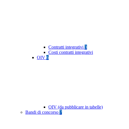
Contratti integrativi
3
Costi contratti integrativi
OIV
6
OIV (da pubblicare in tabelle)
Bandi di concorso
7