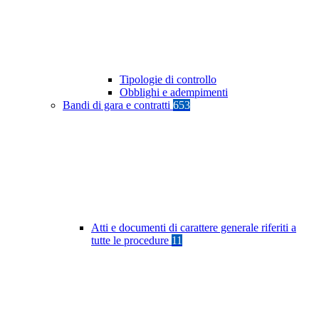
Tipologie di controllo
Obblighi e adempimenti
Bandi di gara e contratti
653
Atti e documenti di carattere generale riferiti a
tutte le procedure
11