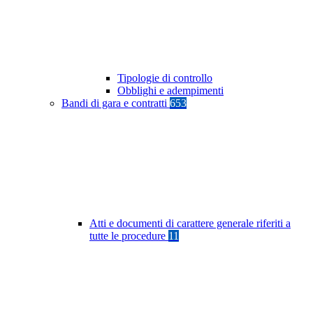
Tipologie di controllo
Obblighi e adempimenti
Bandi di gara e contratti
653
Atti e documenti di carattere generale riferiti a
tutte le procedure
11