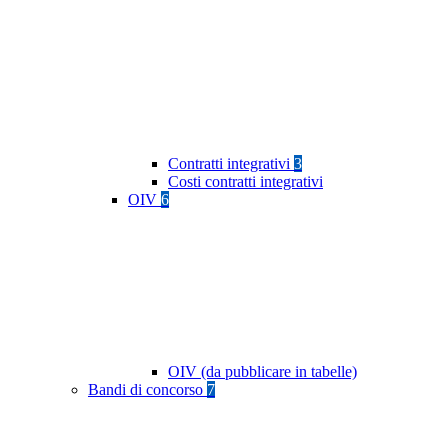
Contratti integrativi
3
Costi contratti integrativi
OIV
6
OIV (da pubblicare in tabelle)
Bandi di concorso
7