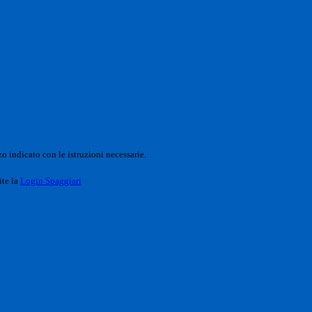
o indicato con le istruzioni necessarie.
ite la
Login Spaggiari