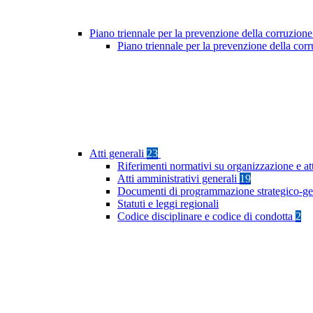
Piano triennale per la prevenzione della corruzione
Piano triennale per la prevenzione della co
Atti generali
23
Riferimenti normativi su organizzazione e at
Atti amministrativi generali
19
Documenti di programmazione strategico-ge
Statuti e leggi regionali
Codice disciplinare e codice di condotta
2