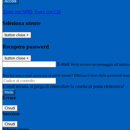
-
Entra con SPID
Entra con CIE
Seleziona utente
button close
×
Recupero password
button close
×
E-mail
Verrà inviato un messaggio all'indirizz
Non hai una e-mail associata al nome utente? Effettua il reset della password tram
E-mail inviata, si prega di controllare la casella di posta elettronica!
Errore
Chiudi
Successo
Chiudi
Informazione