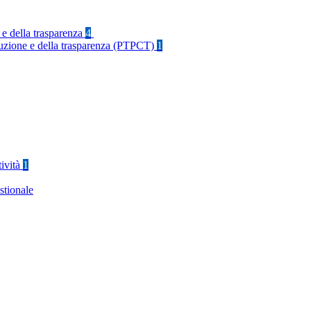
 e della trasparenza
4
rruzione e della trasparenza (PTPCT)
1
tività
1
stionale