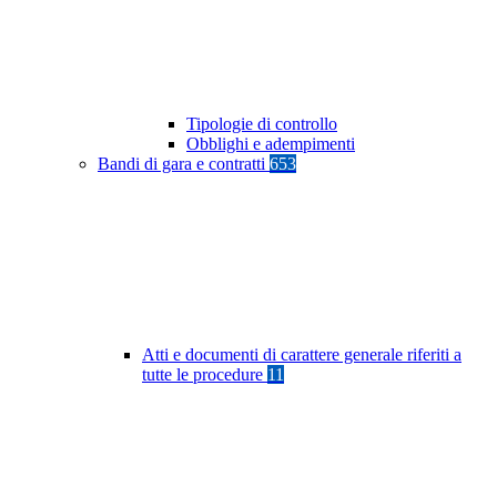
Tipologie di controllo
Obblighi e adempimenti
Bandi di gara e contratti
653
Atti e documenti di carattere generale riferiti a
tutte le procedure
11