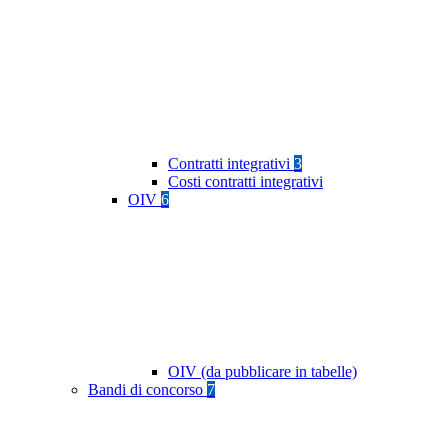
Contratti integrativi
3
Costi contratti integrativi
OIV
6
OIV (da pubblicare in tabelle)
Bandi di concorso
7