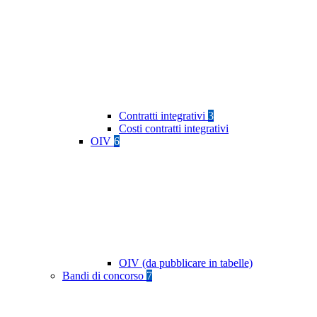
Contratti integrativi
3
Costi contratti integrativi
OIV
6
OIV (da pubblicare in tabelle)
Bandi di concorso
7