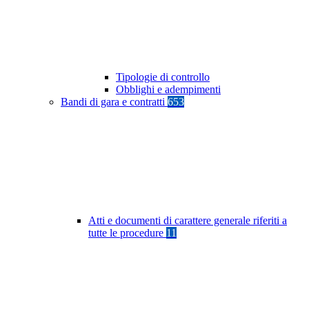
Tipologie di controllo
Obblighi e adempimenti
Bandi di gara e contratti
653
Atti e documenti di carattere generale riferiti a
tutte le procedure
11