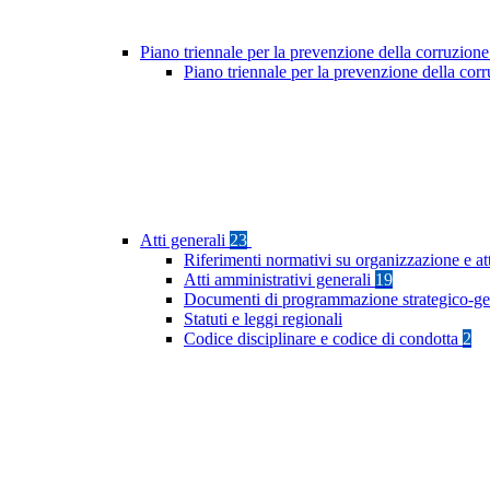
Piano triennale per la prevenzione della corruzione
Piano triennale per la prevenzione della co
Atti generali
23
Riferimenti normativi su organizzazione e at
Atti amministrativi generali
19
Documenti di programmazione strategico-ge
Statuti e leggi regionali
Codice disciplinare e codice di condotta
2