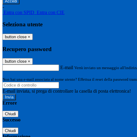
-
Entra con SPID
Entra con CIE
Seleziona utente
button close
×
Recupero password
button close
×
E-mail
Verrà inviato un messaggio all'indirizz
Non hai una e-mail associata al nome utente? Effettua il reset della password tram
E-mail inviata, si prega di controllare la casella di posta elettronica!
Errore
Chiudi
Successo
Chiudi
Informazione