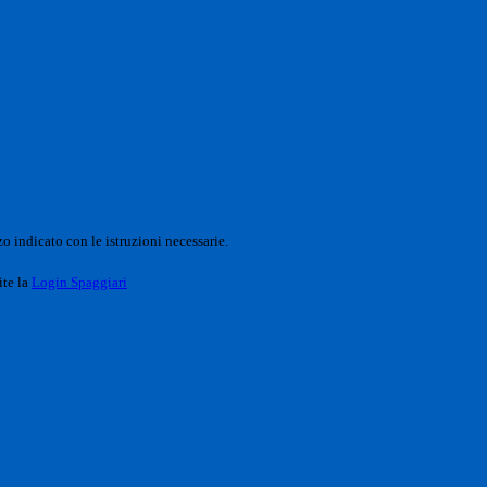
o indicato con le istruzioni necessarie.
ite la
Login Spaggiari