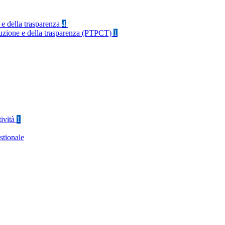
 e della trasparenza
4
rruzione e della trasparenza (PTPCT)
1
tività
1
stionale