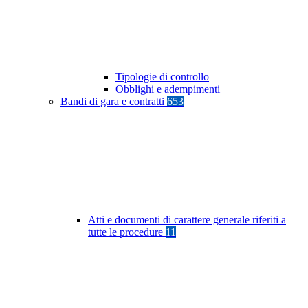
Tipologie di controllo
Obblighi e adempimenti
Bandi di gara e contratti
653
Atti e documenti di carattere generale riferiti a
tutte le procedure
11