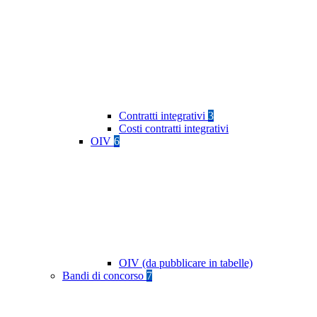
Contratti integrativi
3
Costi contratti integrativi
OIV
6
OIV (da pubblicare in tabelle)
Bandi di concorso
7