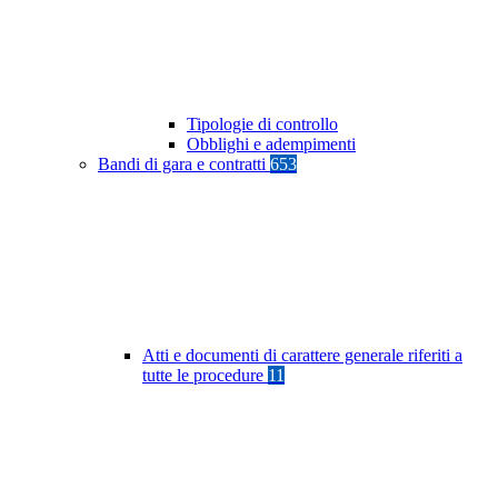
Tipologie di controllo
Obblighi e adempimenti
Bandi di gara e contratti
653
Atti e documenti di carattere generale riferiti a
tutte le procedure
11