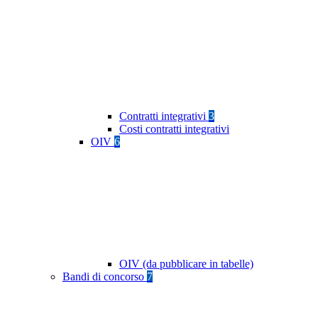
Contratti integrativi
3
Costi contratti integrativi
OIV
6
OIV (da pubblicare in tabelle)
Bandi di concorso
7