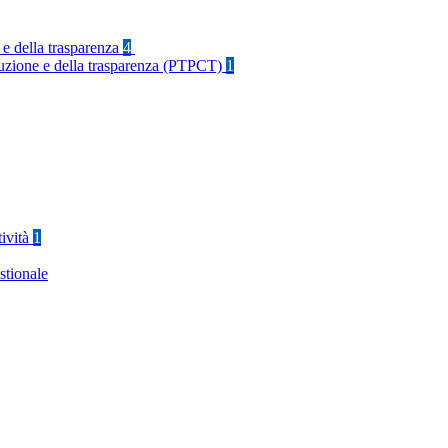
 e della trasparenza
4
rruzione e della trasparenza (PTPCT)
1
tività
1
stionale