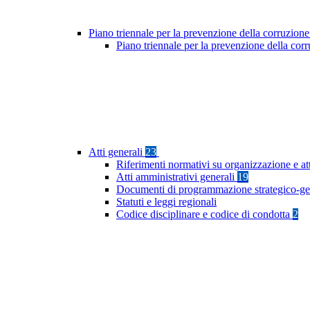
Piano triennale per la prevenzione della corruzione
Piano triennale per la prevenzione della co
Atti generali
23
Riferimenti normativi su organizzazione e at
Atti amministrativi generali
19
Documenti di programmazione strategico-ge
Statuti e leggi regionali
Codice disciplinare e codice di condotta
2