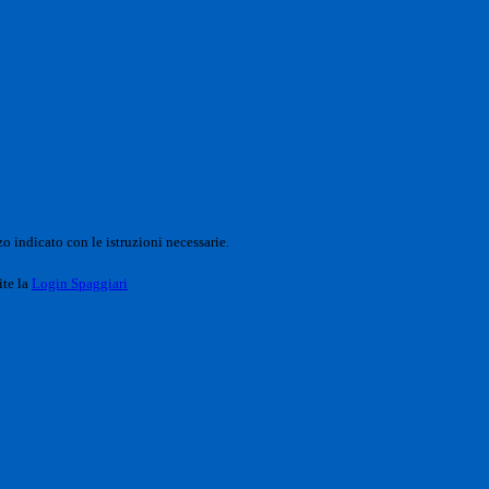
o indicato con le istruzioni necessarie.
ite la
Login Spaggiari