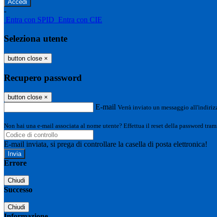
-
Entra con SPID
Entra con CIE
Seleziona utente
button close
×
Recupero password
button close
×
E-mail
Verrà inviato un messaggio all'indirizz
Non hai una e-mail associata al nome utente? Effettua il reset della password tram
E-mail inviata, si prega di controllare la casella di posta elettronica!
Errore
Chiudi
Successo
Chiudi
Informazione