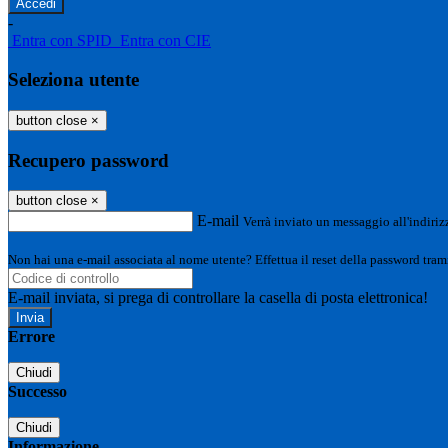
-
Entra con SPID
Entra con CIE
Seleziona utente
button close
×
Recupero password
button close
×
E-mail
Verrà inviato un messaggio all'indirizz
Non hai una e-mail associata al nome utente? Effettua il reset della password tram
E-mail inviata, si prega di controllare la casella di posta elettronica!
Errore
Chiudi
Successo
Chiudi
Informazione