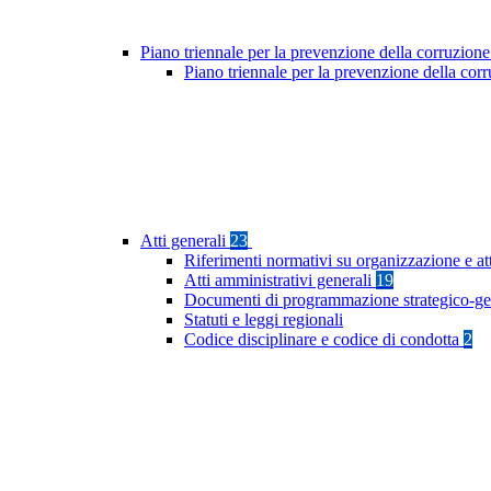
Piano triennale per la prevenzione della corruzione
Piano triennale per la prevenzione della co
Atti generali
23
Riferimenti normativi su organizzazione e at
Atti amministrativi generali
19
Documenti di programmazione strategico-ge
Statuti e leggi regionali
Codice disciplinare e codice di condotta
2