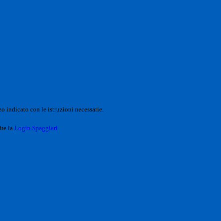
o indicato con le istruzioni necessarie.
ite la
Login Spaggiari