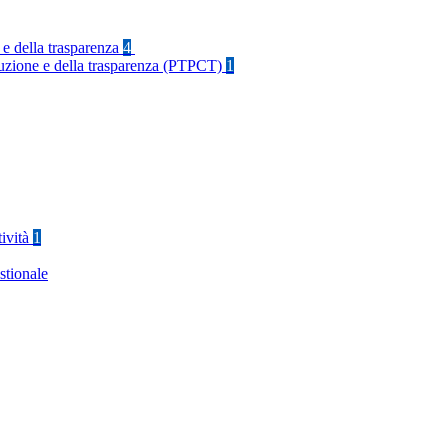
 e della trasparenza
4
rruzione e della trasparenza (PTPCT)
1
tività
1
stionale