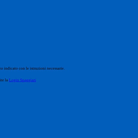
o indicato con le istruzioni necessarie.
ite la
Login Spaggiari