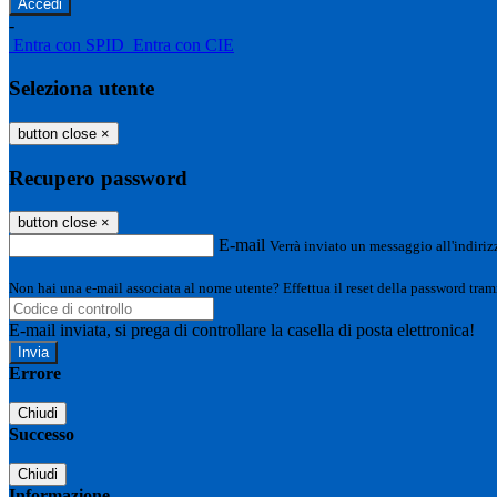
-
Entra con SPID
Entra con CIE
Seleziona utente
button close
×
Recupero password
button close
×
E-mail
Verrà inviato un messaggio all'indirizz
Non hai una e-mail associata al nome utente? Effettua il reset della password tram
E-mail inviata, si prega di controllare la casella di posta elettronica!
Errore
Chiudi
Successo
Chiudi
Informazione