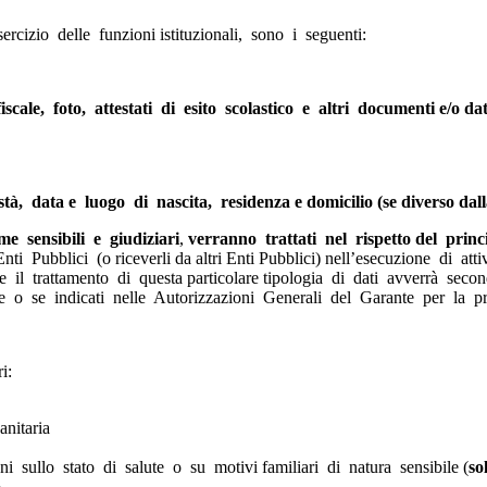
ercizio delle funzioni istituzionali, sono i seguenti:
le, foto, attestati di esito scolastico e altri documenti e/o dati 
, data e luogo di nascita, residenza e domicilio (se diverso dall
ome
sensibili e giudiziari
,
verranno trattati nel rispetto del prin
nti Pubblici (o riceverli da altri Enti Pubblici) nell’esecuzione di at
ne e il trattamento di questa particolare tipologia di dati avverrà s
ue o se indicati nelle Autorizzazioni Generali del Garante per la pr
i:
anitaria
 sullo stato di salute o su motivi familiari di natura sensibile (
so
o