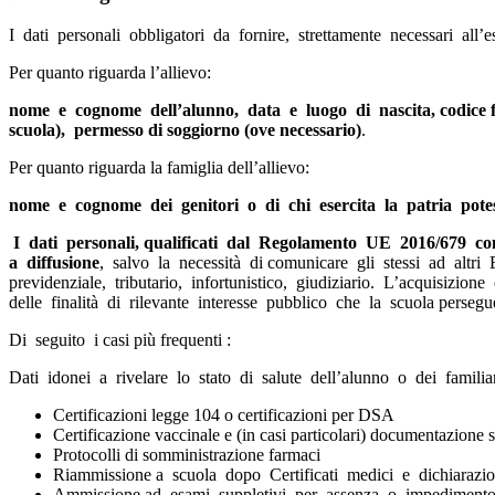
I dati personali obbligatori da fornire, strettamente necessari all’es
Per quanto riguarda l’allievo:
nome e cognome dell’alunno, data e luogo di nascita, codice fisca
scuola), permesso di soggiorno (ove necessario)
.
Per quanto riguarda la famiglia dell’allievo:
nome e cognome dei genitori o di chi esercita la patria potestà
I dati personali, qualificati dal Regolamento UE 2016/679 c
a diffusione
, salvo la necessità di comunicare gli stessi ad altri E
previdenziale, tributario, infortunistico, giudiziario. L’acquisizio
delle finalità di rilevante interesse pubblico che la scuola perseg
Di seguito i casi più frequenti :
Dati idonei a rivelare lo stato di salute dell’alunno o dei familiar
Certificazioni legge 104 o certificazioni per DSA
Certificazione vaccinale e (in casi particolari) documentazione s
Protocolli di somministrazione farmaci
Riammissione a scuola dopo Certificati medici e dichiarazioni
Ammissione ad esami suppletivi per assenza o impediment