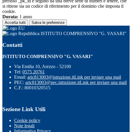
prefisso _pk_id è seguito da una breve serie di numeri e lettere, che
si ritiene sia un codice di riferimento per il dominio che imposta il
cookie.
Durata:
1 anno
Accetta tutti
Salva le preferenze
ISTITUTO COMPRENSIVO "G. VASARI"
Contatti
ISTITUTO COMPRENSIVO "G. VASARI"
Via Emilia 10, Arezzo - 52100
Tel:
0575 20761
Email:
aric813003@istruzione.it
Link per inviare una mail
PEC:
aric813003@pec.istruzione.it
Link per inviare una mail
C.F.: 80010320515
Sezione Link Utili
Cookie policy
Note legali
Informativa Privacy