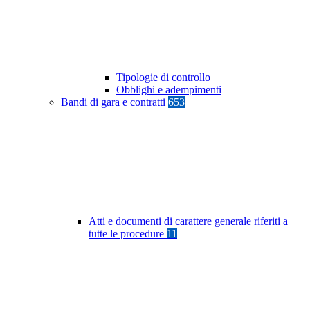
Tipologie di controllo
Obblighi e adempimenti
Bandi di gara e contratti
653
Atti e documenti di carattere generale riferiti a
tutte le procedure
11