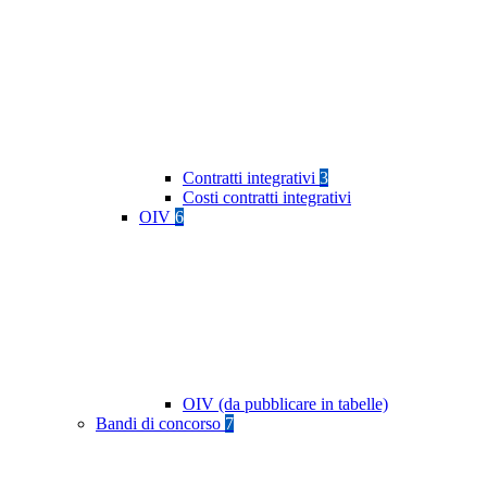
Contratti integrativi
3
Costi contratti integrativi
OIV
6
OIV (da pubblicare in tabelle)
Bandi di concorso
7