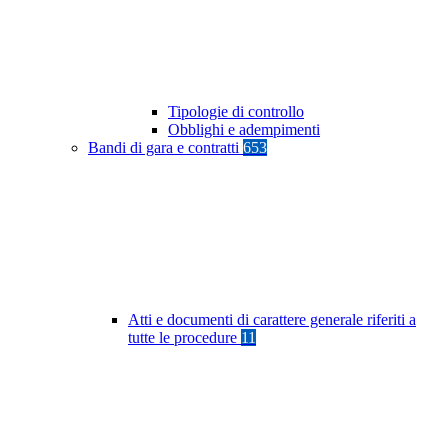
Tipologie di controllo
Obblighi e adempimenti
Bandi di gara e contratti
653
Atti e documenti di carattere generale riferiti a
tutte le procedure
11