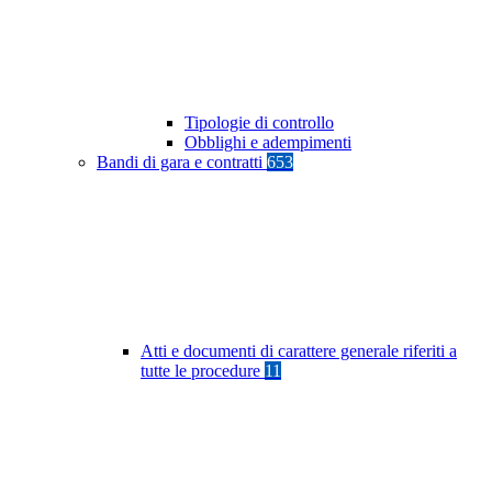
Tipologie di controllo
Obblighi e adempimenti
Bandi di gara e contratti
653
Atti e documenti di carattere generale riferiti a
tutte le procedure
11