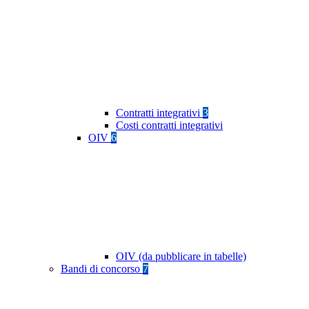
Contratti integrativi
3
Costi contratti integrativi
OIV
6
OIV (da pubblicare in tabelle)
Bandi di concorso
7