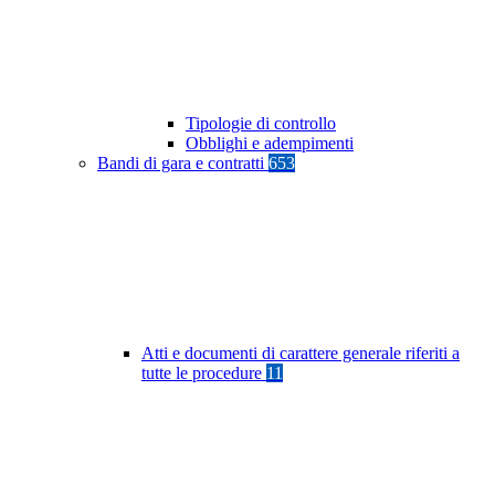
Tipologie di controllo
Obblighi e adempimenti
Bandi di gara e contratti
653
Atti e documenti di carattere generale riferiti a
tutte le procedure
11