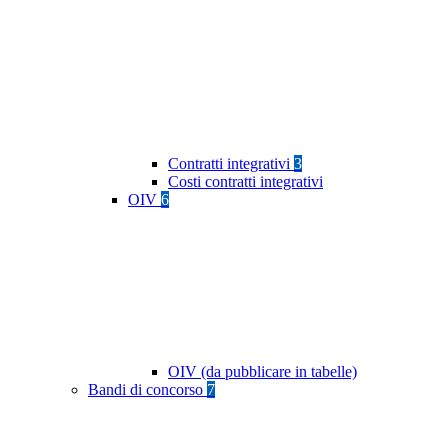
Contratti integrativi
3
Costi contratti integrativi
OIV
6
OIV (da pubblicare in tabelle)
Bandi di concorso
7