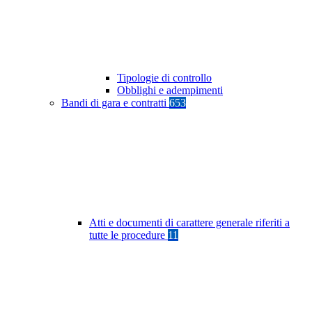
Tipologie di controllo
Obblighi e adempimenti
Bandi di gara e contratti
653
Atti e documenti di carattere generale riferiti a
tutte le procedure
11