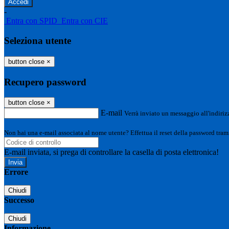
-
Entra con SPID
Entra con CIE
Seleziona utente
button close
×
Recupero password
button close
×
E-mail
Verrà inviato un messaggio all'indirizz
Non hai una e-mail associata al nome utente? Effettua il reset della password tram
E-mail inviata, si prega di controllare la casella di posta elettronica!
Errore
Chiudi
Successo
Chiudi
Informazione