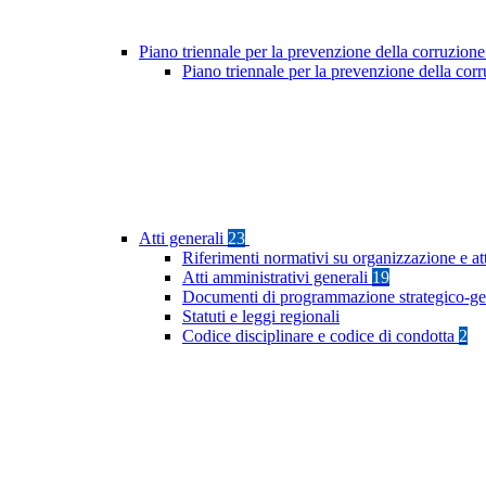
Piano triennale per la prevenzione della corruzione
Piano triennale per la prevenzione della co
Atti generali
23
Riferimenti normativi su organizzazione e at
Atti amministrativi generali
19
Documenti di programmazione strategico-ge
Statuti e leggi regionali
Codice disciplinare e codice di condotta
2