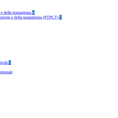
 e della trasparenza
4
rruzione e della trasparenza (PTPCT)
1
tività
1
stionale