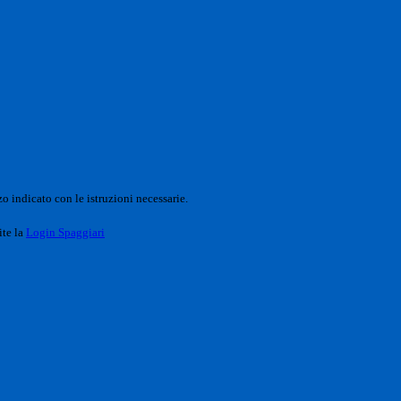
o indicato con le istruzioni necessarie.
ite la
Login Spaggiari