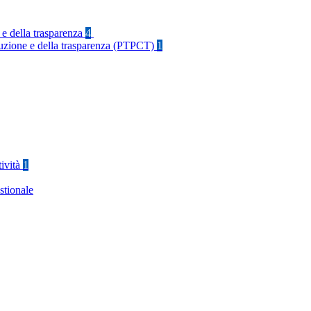
 e della trasparenza
4
rruzione e della trasparenza (PTPCT)
1
tività
1
stionale