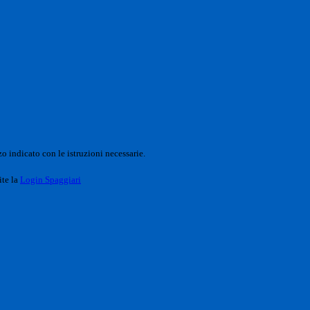
o indicato con le istruzioni necessarie.
ite la
Login Spaggiari