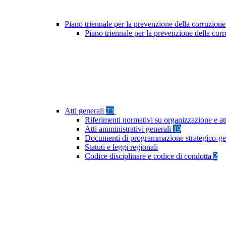
Piano triennale per la prevenzione della corruzione
Piano triennale per la prevenzione della co
Atti generali
23
Riferimenti normativi su organizzazione e at
Atti amministrativi generali
19
Documenti di programmazione strategico-ge
Statuti e leggi regionali
Codice disciplinare e codice di condotta
2