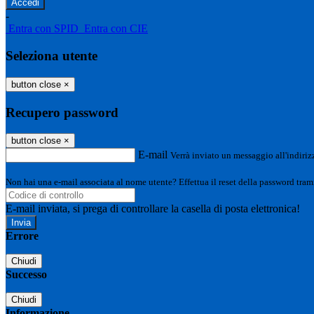
-
Entra con SPID
Entra con CIE
Seleziona utente
button close
×
Recupero password
button close
×
E-mail
Verrà inviato un messaggio all'indirizz
Non hai una e-mail associata al nome utente? Effettua il reset della password tram
E-mail inviata, si prega di controllare la casella di posta elettronica!
Errore
Chiudi
Successo
Chiudi
Informazione