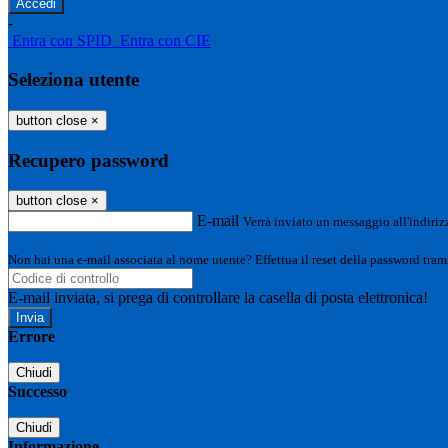
-
Entra con SPID
Entra con CIE
Seleziona utente
button close
×
Recupero password
button close
×
E-mail
Verrà inviato un messaggio all'indirizz
Non hai una e-mail associata al nome utente? Effettua il reset della password tram
E-mail inviata, si prega di controllare la casella di posta elettronica!
Errore
Chiudi
Successo
Chiudi
Informazione