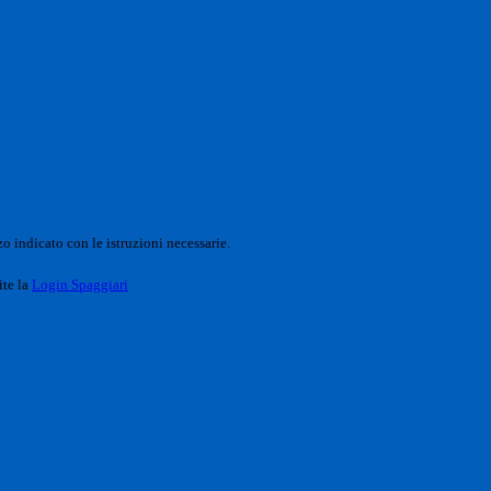
o indicato con le istruzioni necessarie.
ite la
Login Spaggiari