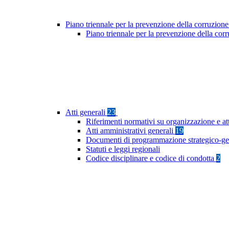
Piano triennale per la prevenzione della corruzione
Piano triennale per la prevenzione della co
Atti generali
23
Riferimenti normativi su organizzazione e at
Atti amministrativi generali
19
Documenti di programmazione strategico-ge
Statuti e leggi regionali
Codice disciplinare e codice di condotta
2