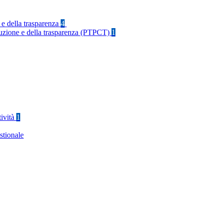
 e della trasparenza
4
rruzione e della trasparenza (PTPCT)
1
tività
1
stionale