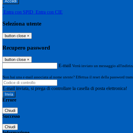
-
Entra con SPID
Entra con CIE
Seleziona utente
button close
×
Recupero password
button close
×
E-mail
Verrà inviato un messaggio all'indirizz
Non hai una e-mail associata al nome utente? Effettua il reset della password tram
E-mail inviata, si prega di controllare la casella di posta elettronica!
Errore
Chiudi
Successo
Chiudi
Informazione