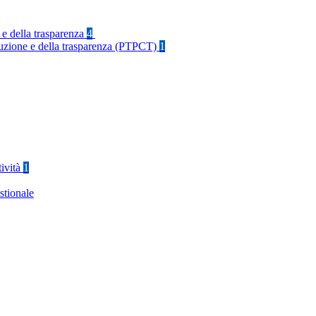
 e della trasparenza
4
rruzione e della trasparenza (PTPCT)
1
tività
1
stionale