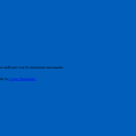
o indicato con le istruzioni necessarie.
ite la
Login Spaggiari