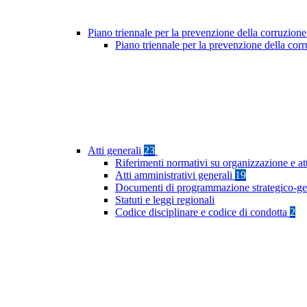
Piano triennale per la prevenzione della corruzione
Piano triennale per la prevenzione della co
Atti generali
23
Riferimenti normativi su organizzazione e at
Atti amministrativi generali
19
Documenti di programmazione strategico-ge
Statuti e leggi regionali
Codice disciplinare e codice di condotta
2