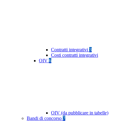
Contratti integrativi
3
Costi contratti integrativi
OIV
6
OIV (da pubblicare in tabelle)
Bandi di concorso
7