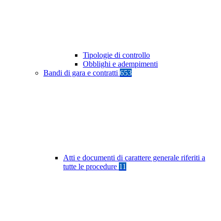
Tipologie di controllo
Obblighi e adempimenti
Bandi di gara e contratti
653
Atti e documenti di carattere generale riferiti a
tutte le procedure
11