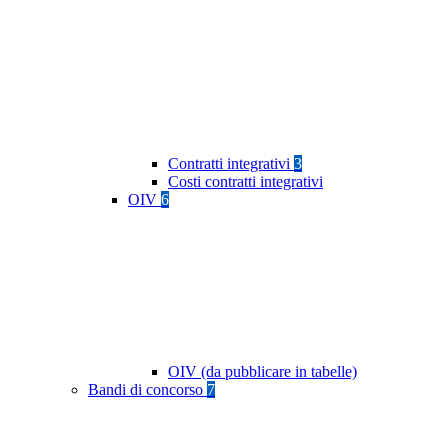
Contratti integrativi
3
Costi contratti integrativi
OIV
6
OIV (da pubblicare in tabelle)
Bandi di concorso
7