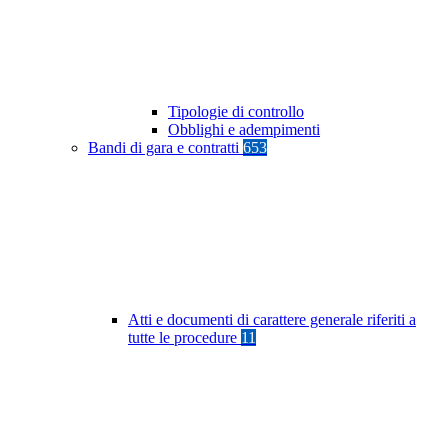
Tipologie di controllo
Obblighi e adempimenti
Bandi di gara e contratti
653
Atti e documenti di carattere generale riferiti a
tutte le procedure
11