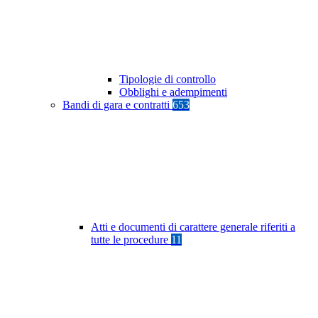
Tipologie di controllo
Obblighi e adempimenti
Bandi di gara e contratti
653
Atti e documenti di carattere generale riferiti a
tutte le procedure
11