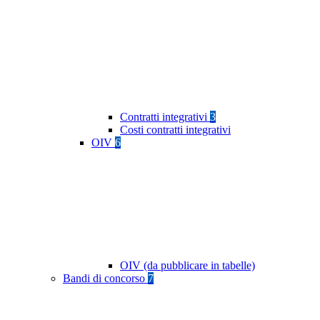
Contratti integrativi
3
Costi contratti integrativi
OIV
6
OIV (da pubblicare in tabelle)
Bandi di concorso
7