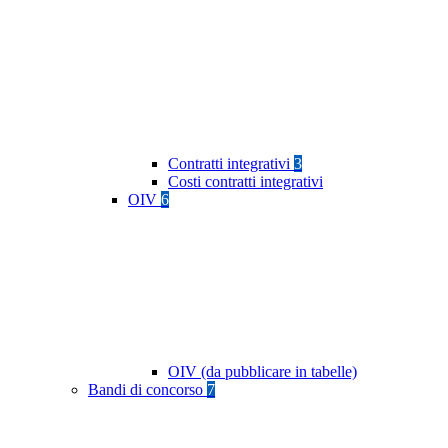
Contratti integrativi
3
Costi contratti integrativi
OIV
6
OIV (da pubblicare in tabelle)
Bandi di concorso
7