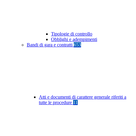
Tipologie di controllo
Obblighi e adempimenti
Bandi di gara e contratti
653
Atti e documenti di carattere generale riferiti a
tutte le procedure
11