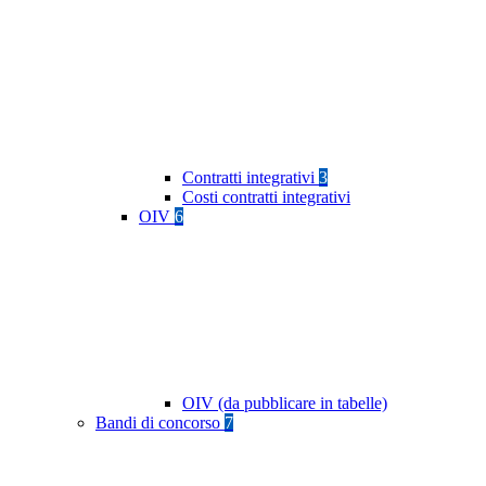
Contratti integrativi
3
Costi contratti integrativi
OIV
6
OIV (da pubblicare in tabelle)
Bandi di concorso
7