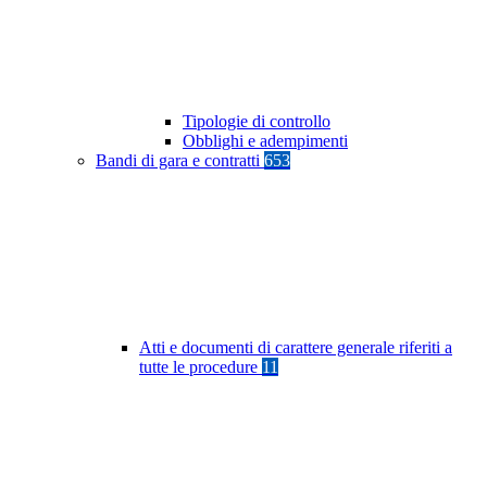
Tipologie di controllo
Obblighi e adempimenti
Bandi di gara e contratti
653
Atti e documenti di carattere generale riferiti a
tutte le procedure
11