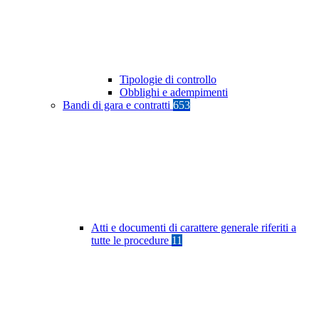
Tipologie di controllo
Obblighi e adempimenti
Bandi di gara e contratti
653
Atti e documenti di carattere generale riferiti a
tutte le procedure
11