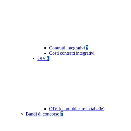
Contratti integrativi
3
Costi contratti integrativi
OIV
6
OIV (da pubblicare in tabelle)
Bandi di concorso
7