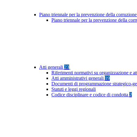
Piano triennale per la prevenzione della corruzione
Piano triennale per la prevenzione della co
Atti generali
23
Riferimenti normativi su organizzazione e at
Atti amministrativi generali
19
Documenti di programmazione strategico-ge
Statuti e leggi regionali
Codice disciplinare e codice di condotta
2