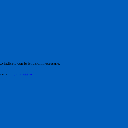
o indicato con le istruzioni necessarie.
ite la
Login Spaggiari