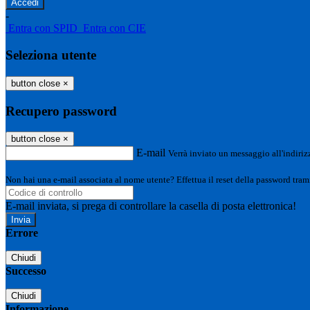
-
Entra con SPID
Entra con CIE
Seleziona utente
button close
×
Recupero password
button close
×
E-mail
Verrà inviato un messaggio all'indirizz
Non hai una e-mail associata al nome utente? Effettua il reset della password tram
E-mail inviata, si prega di controllare la casella di posta elettronica!
Errore
Chiudi
Successo
Chiudi
Informazione