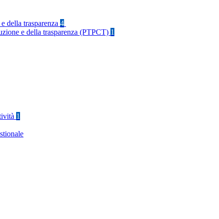
 e della trasparenza
4
rruzione e della trasparenza (PTPCT)
1
tività
1
stionale