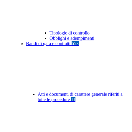
Tipologie di controllo
Obblighi e adempimenti
Bandi di gara e contratti
653
Atti e documenti di carattere generale riferiti a
tutte le procedure
11