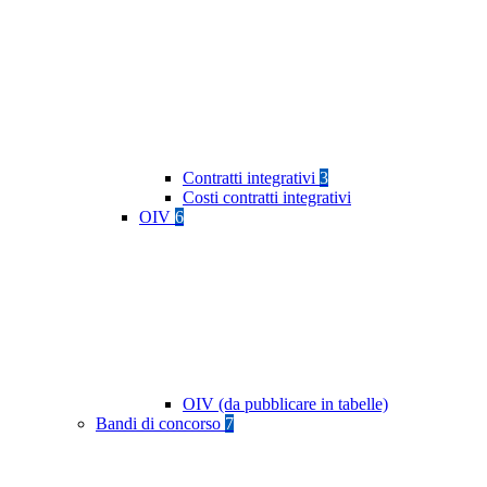
Contratti integrativi
3
Costi contratti integrativi
OIV
6
OIV (da pubblicare in tabelle)
Bandi di concorso
7