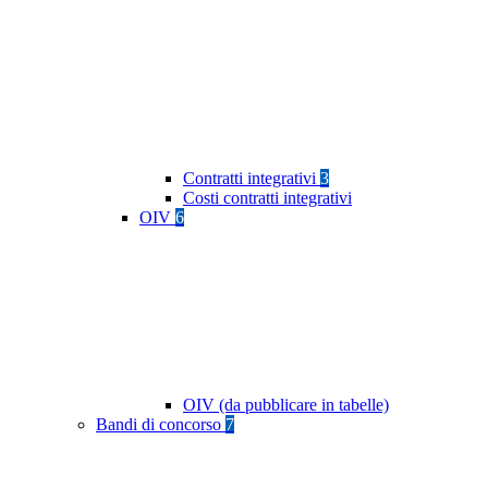
Contratti integrativi
3
Costi contratti integrativi
OIV
6
OIV (da pubblicare in tabelle)
Bandi di concorso
7