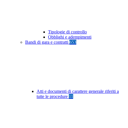
Tipologie di controllo
Obblighi e adempimenti
Bandi di gara e contratti
653
Atti e documenti di carattere generale riferiti a
tutte le procedure
11