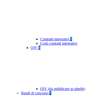
Contratti integrativi
3
Costi contratti integrativi
OIV
6
OIV (da pubblicare in tabelle)
Bandi di concorso
7