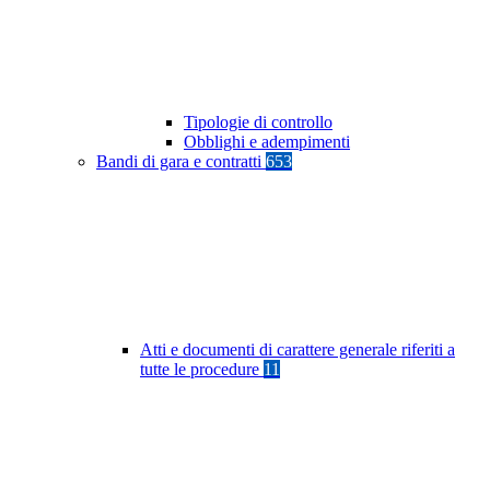
Tipologie di controllo
Obblighi e adempimenti
Bandi di gara e contratti
653
Atti e documenti di carattere generale riferiti a
tutte le procedure
11