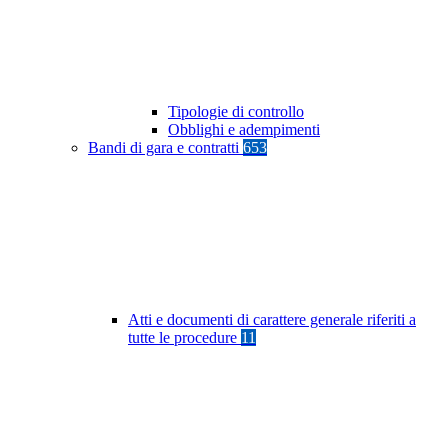
Tipologie di controllo
Obblighi e adempimenti
Bandi di gara e contratti
653
Atti e documenti di carattere generale riferiti a
tutte le procedure
11