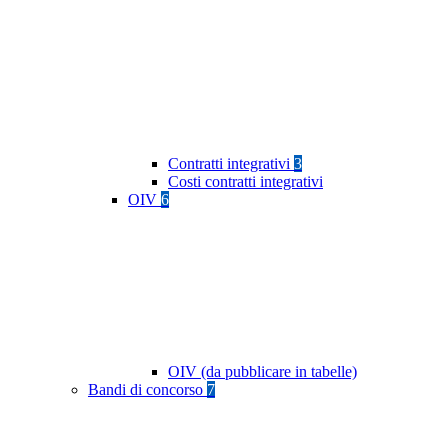
Contratti integrativi
3
Costi contratti integrativi
OIV
6
OIV (da pubblicare in tabelle)
Bandi di concorso
7