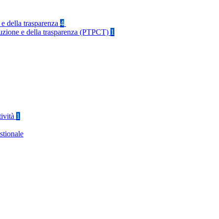
 e della trasparenza
4
rruzione e della trasparenza (PTPCT)
1
tività
1
stionale