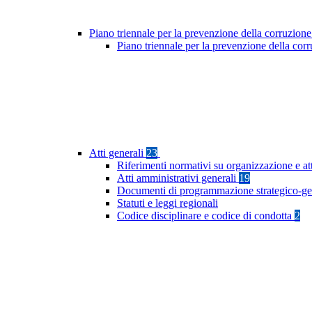
Piano triennale per la prevenzione della corruzione
Piano triennale per la prevenzione della co
Atti generali
23
Riferimenti normativi su organizzazione e at
Atti amministrativi generali
19
Documenti di programmazione strategico-ge
Statuti e leggi regionali
Codice disciplinare e codice di condotta
2