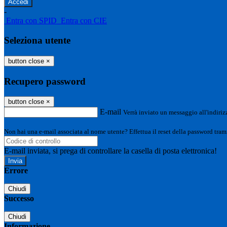
-
Entra con SPID
Entra con CIE
Seleziona utente
button close
×
Recupero password
button close
×
E-mail
Verrà inviato un messaggio all'indirizz
Non hai una e-mail associata al nome utente? Effettua il reset della password tram
E-mail inviata, si prega di controllare la casella di posta elettronica!
Errore
Chiudi
Successo
Chiudi
Informazione