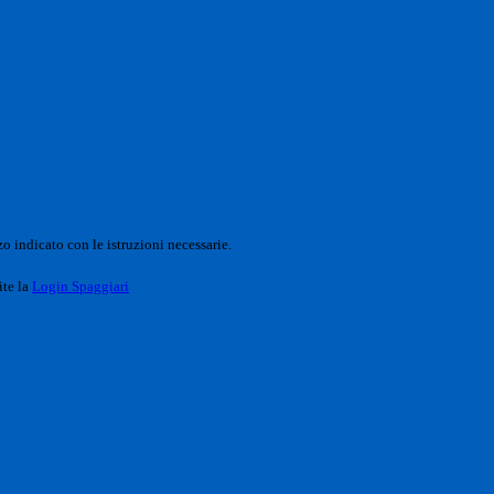
o indicato con le istruzioni necessarie.
ite la
Login Spaggiari