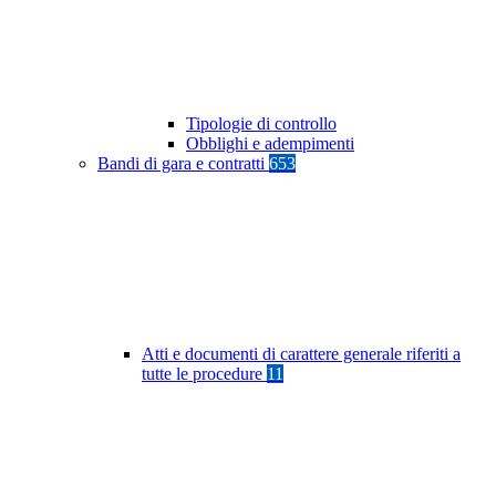
Tipologie di controllo
Obblighi e adempimenti
Bandi di gara e contratti
653
Atti e documenti di carattere generale riferiti a
tutte le procedure
11