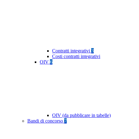
Contratti integrativi
3
Costi contratti integrativi
OIV
6
OIV (da pubblicare in tabelle)
Bandi di concorso
7