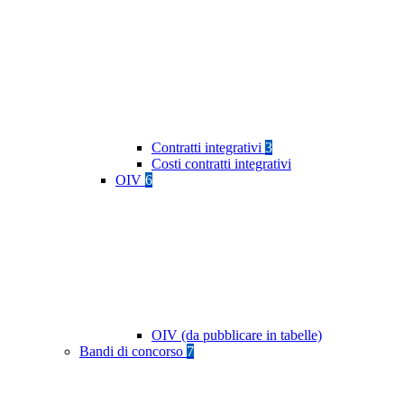
Contratti integrativi
3
Costi contratti integrativi
OIV
6
OIV (da pubblicare in tabelle)
Bandi di concorso
7