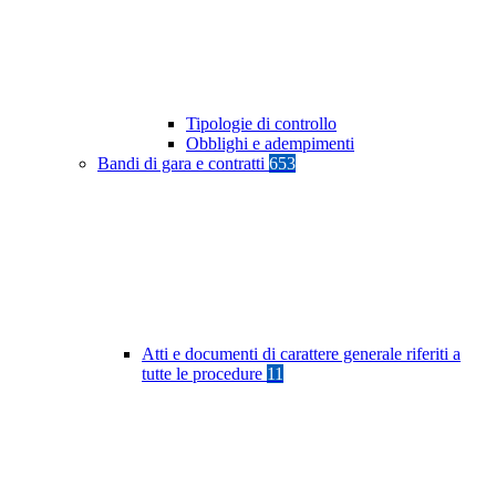
Tipologie di controllo
Obblighi e adempimenti
Bandi di gara e contratti
653
Atti e documenti di carattere generale riferiti a
tutte le procedure
11