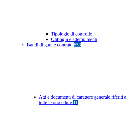
Tipologie di controllo
Obblighi e adempimenti
Bandi di gara e contratti
653
Atti e documenti di carattere generale riferiti a
tutte le procedure
11