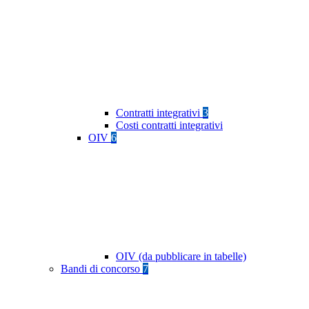
Contratti integrativi
3
Costi contratti integrativi
OIV
6
OIV (da pubblicare in tabelle)
Bandi di concorso
7