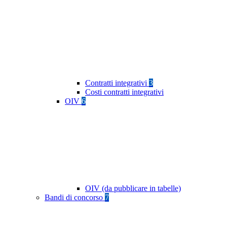
Contratti integrativi
3
Costi contratti integrativi
OIV
6
OIV (da pubblicare in tabelle)
Bandi di concorso
7