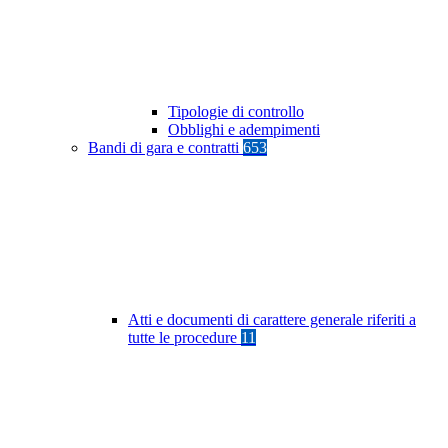
Tipologie di controllo
Obblighi e adempimenti
Bandi di gara e contratti
653
Atti e documenti di carattere generale riferiti a
tutte le procedure
11