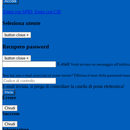
-
Entra con SPID
Entra con CIE
Seleziona utente
button close
×
Recupero password
button close
×
E-mail
Verrà inviato un messaggio all'indirizz
Non hai una e-mail associata al nome utente? Effettua il reset della password tram
E-mail inviata, si prega di controllare la casella di posta elettronica!
Errore
Chiudi
Successo
Chiudi
Informazione