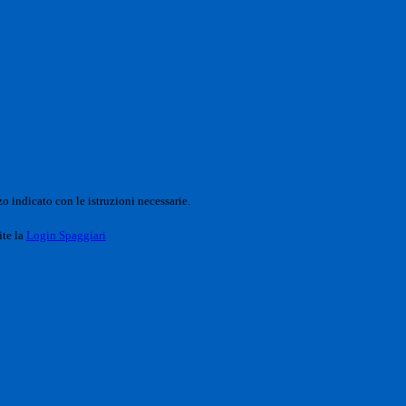
o indicato con le istruzioni necessarie.
ite la
Login Spaggiari