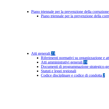
Piano triennale per la prevenzione della corruzione
Piano triennale per la prevenzione della co
Atti generali
23
Riferimenti normativi su organizzazione e at
Atti amministrativi generali
19
Documenti di programmazione strategico-ge
Statuti e leggi regionali
Codice disciplinare e codice di condotta
2