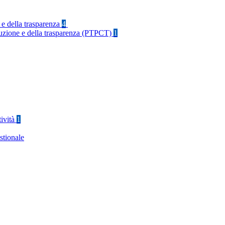
 e della trasparenza
4
rruzione e della trasparenza (PTPCT)
1
tività
1
stionale