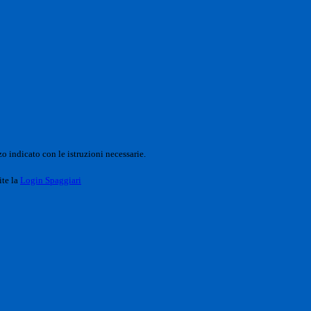
o indicato con le istruzioni necessarie.
ite la
Login Spaggiari