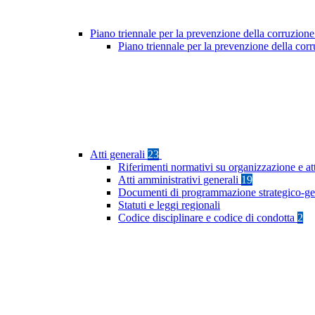
Piano triennale per la prevenzione della corruzione
Piano triennale per la prevenzione della co
Atti generali
23
Riferimenti normativi su organizzazione e at
Atti amministrativi generali
19
Documenti di programmazione strategico-ge
Statuti e leggi regionali
Codice disciplinare e codice di condotta
2