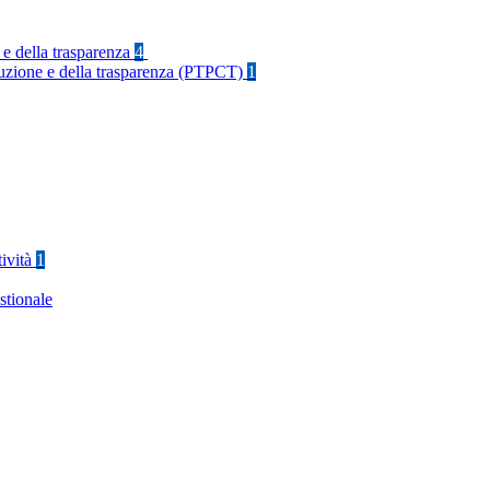
 e della trasparenza
4
rruzione e della trasparenza (PTPCT)
1
tività
1
stionale