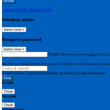
-
Entra con SPID
Entra con CIE
Seleziona utente
button close
×
Recupero password
button close
×
E-mail
Verrà inviato un messaggio all'indirizz
Non hai una e-mail associata al nome utente? Effettua il reset della password tram
E-mail inviata, si prega di controllare la casella di posta elettronica!
Errore
Chiudi
Successo
Chiudi
Informazione