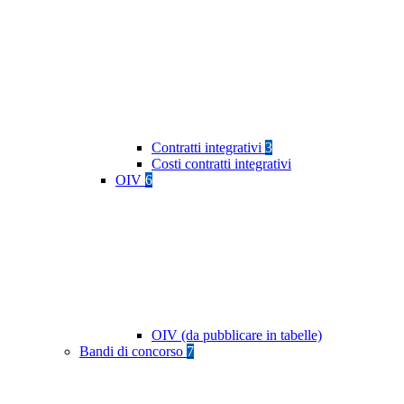
Contratti integrativi
3
Costi contratti integrativi
OIV
6
OIV (da pubblicare in tabelle)
Bandi di concorso
7