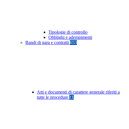
Tipologie di controllo
Obblighi e adempimenti
Bandi di gara e contratti
653
Atti e documenti di carattere generale riferiti a
tutte le procedure
11