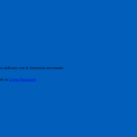
o indicato con le istruzioni necessarie.
ite la
Login Spaggiari