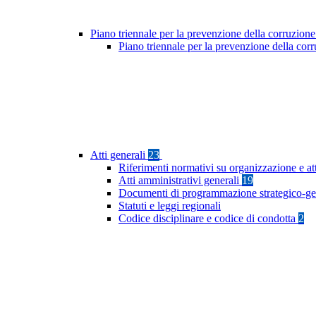
Piano triennale per la prevenzione della corruzione
Piano triennale per la prevenzione della co
Atti generali
23
Riferimenti normativi su organizzazione e at
Atti amministrativi generali
19
Documenti di programmazione strategico-ge
Statuti e leggi regionali
Codice disciplinare e codice di condotta
2