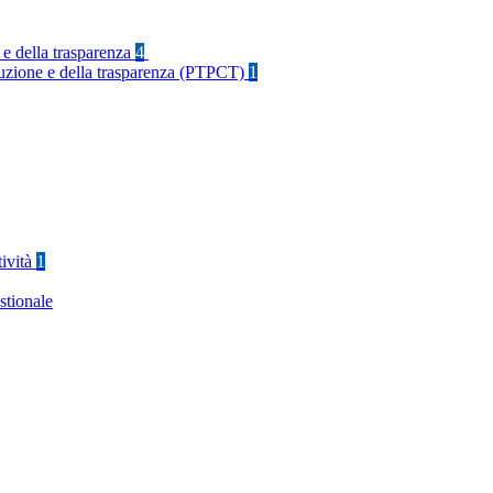
 e della trasparenza
4
rruzione e della trasparenza (PTPCT)
1
tività
1
stionale