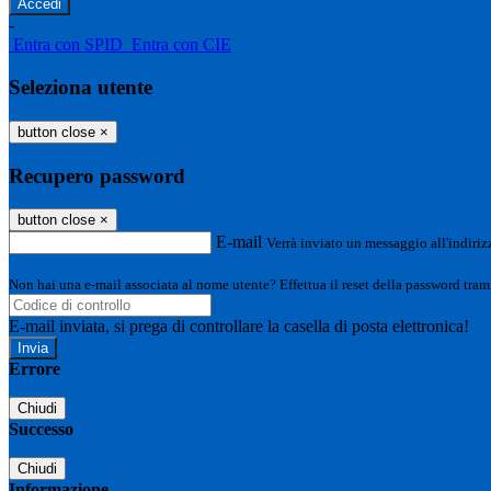
-
Entra con SPID
Entra con CIE
Seleziona utente
button close
×
Recupero password
button close
×
E-mail
Verrà inviato un messaggio all'indirizz
Non hai una e-mail associata al nome utente? Effettua il reset della password tram
E-mail inviata, si prega di controllare la casella di posta elettronica!
Errore
Chiudi
Successo
Chiudi
Informazione