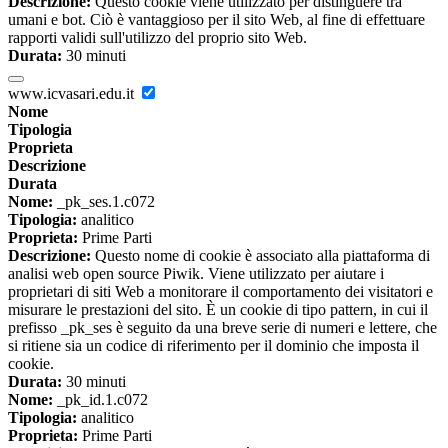
Descrizione:
Questo cookie viene utilizzato per distinguere tra
umani e bot. Ciò è vantaggioso per il sito Web, al fine di effettuare
rapporti validi sull'utilizzo del proprio sito Web.
Durata:
30 minuti
www.icvasari.edu.it
Nome
Tipologia
Proprieta
Descrizione
Durata
Nome:
_pk_ses.1.c072
Tipologia:
analitico
Proprieta:
Prime Parti
Descrizione:
Questo nome di cookie è associato alla piattaforma di
analisi web open source Piwik. Viene utilizzato per aiutare i
proprietari di siti Web a monitorare il comportamento dei visitatori e
misurare le prestazioni del sito. È un cookie di tipo pattern, in cui il
prefisso _pk_ses è seguito da una breve serie di numeri e lettere, che
si ritiene sia un codice di riferimento per il dominio che imposta il
cookie.
Durata:
30 minuti
Nome:
_pk_id.1.c072
Tipologia:
analitico
Proprieta:
Prime Parti