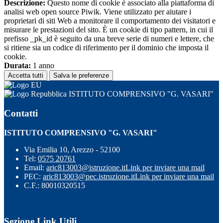
Descrizione:
Questo nome di cookie è associato alla piattaforma di
analisi web open source Piwik. Viene utilizzato per aiutare i
proprietari di siti Web a monitorare il comportamento dei visitatori e
misurare le prestazioni del sito. È un cookie di tipo pattern, in cui il
prefisso _pk_id è seguito da una breve serie di numeri e lettere, che
si ritiene sia un codice di riferimento per il dominio che imposta il
cookie.
Durata:
1 anno
Accetta tutti
Salva le preferenze
ISTITUTO COMPRENSIVO "G. VASARI"
Contatti
ISTITUTO COMPRENSIVO "G. VASARI"
Via Emilia 10, Arezzo - 52100
Tel:
0575 20761
Email:
aric813003@istruzione.it
Link per inviare una mail
PEC:
aric813003@pec.istruzione.it
Link per inviare una mail
C.F.: 80010320515
Sezione Link Utili