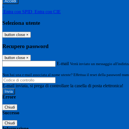
-
Entra con SPID
Entra con CIE
Seleziona utente
button close
×
Recupero password
button close
×
E-mail
Verrà inviato un messaggio all'indirizz
Non hai una e-mail associata al nome utente? Effettua il reset della password tram
E-mail inviata, si prega di controllare la casella di posta elettronica!
Errore
Chiudi
Successo
Chiudi
Informazione