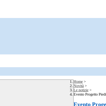
Home
>
Novità
>
Le notizie
>
Evento Progetto Pied
Evento Proge