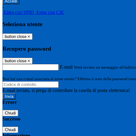
-
Entra con SPID
Entra con CIE
Seleziona utente
button close
×
Recupero password
button close
×
E-mail
Verrà inviato un messaggio all'indirizz
Non hai una e-mail associata al nome utente? Effettua il reset della password tram
E-mail inviata, si prega di controllare la casella di posta elettronica!
Errore
Chiudi
Successo
Chiudi
Informazione