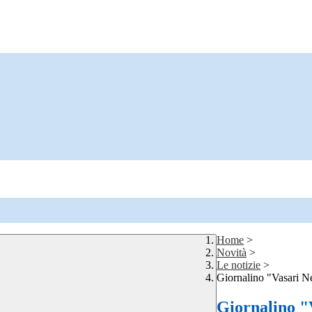
Home
>
Novità
>
Le notizie
>
Giornalino "Vasari N
Giornalino "