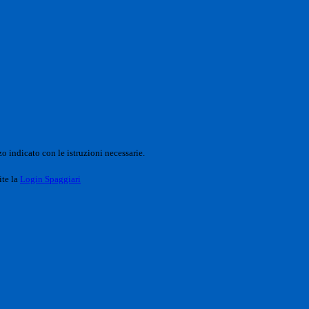
o indicato con le istruzioni necessarie.
ite la
Login Spaggiari