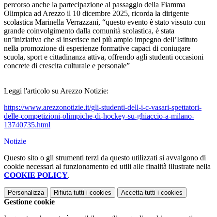
percorso anche la partecipazione al passaggio della Fiamma
Olimpica ad Arezzo il 10 dicembre 2025, ricorda la dirigente
scolastica Marinella Verrazzani, “questo evento è stato vissuto con
grande coinvolgimento dalla comunità scolastica, è stata
un’iniziativa che si inserisce nel più ampio impegno dell’Istituto
nella promozione di esperienze formative capaci di coniugare
scuola, sport e cittadinanza attiva, offrendo agli studenti occasioni
concrete di crescita culturale e personale”
Leggi l'articolo su Arezzo Notizie:
https://www.arezzonotizie.it/gli-studenti-dell-i-c-vasari-spettatori-
delle-competizioni-olimpiche-di-hockey-su-ghiaccio-a-milano-
13740735.html
Notizie
Questo sito o gli strumenti terzi da questo utilizzati si avvalgono di
cookie necessari al funzionamento ed utili alle finalità illustrate nella
COOKIE POLICY
.
Personalizza
Rifiuta tutti
i cookies
Accetta tutti
i cookies
Gestione cookie