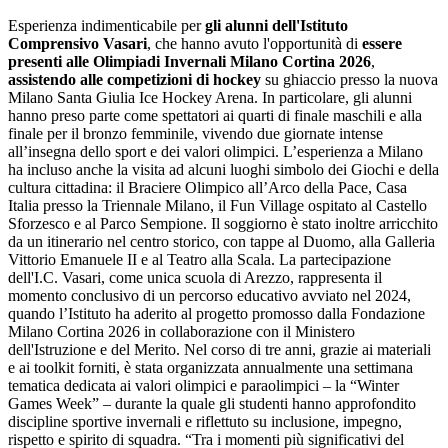
Esperienza indimenticabile per
gli alunni dell'Istituto
Comprensivo Vasari
, che hanno avuto l'opportunità di
essere
presenti alle Olimpiadi Invernali Milano Cortina 2026
,
assistendo alle competizioni di hockey
su ghiaccio presso la nuova
Milano Santa Giulia Ice Hockey Arena. In particolare, gli alunni
hanno preso parte come spettatori ai quarti di finale maschili e alla
finale per il bronzo femminile, vivendo due giornate intense
all’insegna dello sport e dei valori olimpici. L’esperienza a Milano
ha incluso anche la visita ad alcuni luoghi simbolo dei Giochi e della
cultura cittadina: il Braciere Olimpico all’Arco della Pace, Casa
Italia presso la Triennale Milano, il Fun Village ospitato al Castello
Sforzesco e al Parco Sempione. Il soggiorno è stato inoltre arricchito
da un itinerario nel centro storico, con tappe al Duomo, alla Galleria
Vittorio Emanuele II e al Teatro alla Scala. La partecipazione
dell'I.C. Vasari, come unica scuola di Arezzo, rappresenta il
momento conclusivo di un percorso educativo avviato nel 2024,
quando l’Istituto ha aderito al progetto promosso dalla Fondazione
Milano Cortina 2026 in collaborazione con il Ministero
dell'Istruzione e del Merito. Nel corso di tre anni, grazie ai materiali
e ai toolkit forniti, è stata organizzata annualmente una settimana
tematica dedicata ai valori olimpici e paraolimpici – la “Winter
Games Week” – durante la quale gli studenti hanno approfondito
discipline sportive invernali e riflettuto su inclusione, impegno,
rispetto e spirito di squadra. “Tra i momenti più significativi del