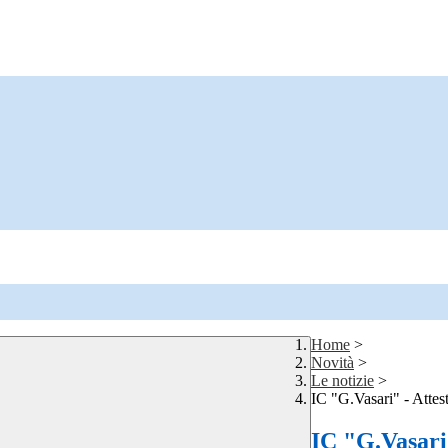
Home
>
Novità
>
Le notizie
>
IC "G.Vasari" - Atte
IC "G.Vasari