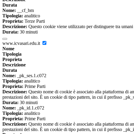
Durata
Nome:
__cf_bm
Tipologia:
analitico
Proprieta:
Terze Parti
Descrizione:
Questo cookie viene utilizzato per distinguere tra umani e 
Durata:
30 minuti
www.icvasari.edu.it
Nome
Tipologia
Proprieta
Descrizione
Durata
Nome:
_pk_ses.1.c072
Tipologia:
analitico
Proprieta:
Prime Parti
Descrizione:
Questo nome di cookie è associato alla piattaforma di ana
prestazioni del sito. È un cookie di tipo pattern, in cui il prefisso _pk
Durata:
30 minuti
Nome:
_pk_id.1.c072
Tipologia:
analitico
Proprieta:
Prime Parti
Descrizione:
Questo nome di cookie è associato alla piattaforma di ana
prestazioni del sito. È un cookie di tipo pattern, in cui il prefisso _pk