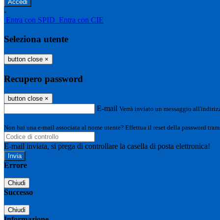
-
Entra con SPID
Entra con CIE
Seleziona utente
button close
×
Recupero password
button close
×
E-mail
Verrà inviato un messaggio all'indirizz
Non hai una e-mail associata al nome utente? Effettua il reset della password tram
E-mail inviata, si prega di controllare la casella di posta elettronica!
Errore
Chiudi
Successo
Chiudi
Informazione