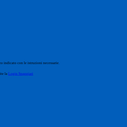
o indicato con le istruzioni necessarie.
ite la
Login Spaggiari