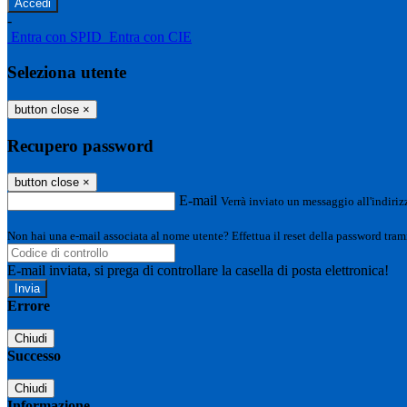
-
Entra con SPID
Entra con CIE
Seleziona utente
button close
×
Recupero password
button close
×
E-mail
Verrà inviato un messaggio all'indirizz
Non hai una e-mail associata al nome utente? Effettua il reset della password tram
E-mail inviata, si prega di controllare la casella di posta elettronica!
Errore
Chiudi
Successo
Chiudi
Informazione