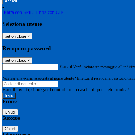
-
Entra con SPID
Entra con CIE
Seleziona utente
button close
×
Recupero password
button close
×
E-mail
Verrà inviato un messaggio all'indirizz
Non hai una e-mail associata al nome utente? Effettua il reset della password tram
E-mail inviata, si prega di controllare la casella di posta elettronica!
Errore
Chiudi
Successo
Chiudi
Informazione