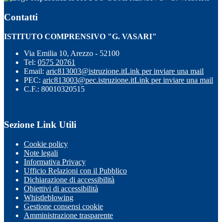
Contatti
ISTITUTO COMPRENSIVO "G. VASARI"
Via Emilia 10, Arezzo - 52100
Tel:
0575 20761
Email:
aric813003@istruzione.it
Link per inviare una mail
PEC:
aric813003@pec.istruzione.it
Link per inviare una mail
C.F.: 80010320515
Sezione Link Utili
Cookie policy
Note legali
Informativa Privacy
Ufficio Relazioni con il Pubblico
Dichiarazione di accessibilità
Obiettivi di accessibilità
Whistleblowing
Gestione consensi cookie
Amministrazione trasparente