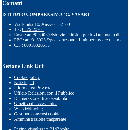
Contatti
ISTITUTO COMPRENSIVO "G. VASARI"
Via Emilia 10, Arezzo - 52100
Tel:
0575 20761
Email:
aric813003@istruzione.it
Link per inviare una mail
PEC:
aric813003@pec.istruzione.it
Link per inviare una mail
C.F.: 80010320515
Sezione Link Utili
Cookie policy
Note legali
Informativa Privacy
Ufficio Relazioni con il Pubblico
Dichiarazione di accessibilità
Obiettivi di accessibilità
Whistleblowing
Gestione consensi cookie
Amministrazione trasparente
Pagina visualizzata
2143
volte